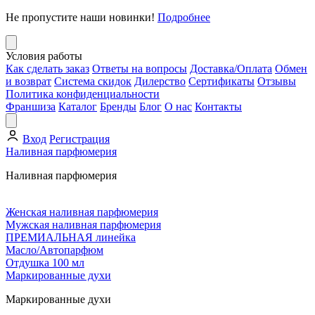
Не пропустите наши новинки!
Подробнее
Условия работы
Как сделать заказ
Ответы на вопросы
Доставка/Оплата
Обмен
и возврат
Система скидок
Дилерство
Сертификаты
Отзывы
Политика конфиденциальности
Франшиза
Каталог
Бренды
Блог
О нас
Контакты
Вход
Регистрация
Наливная парфюмерия
Наливная парфюмерия
Женская наливная парфюмерия
Мужская наливная парфюмерия
ПРЕМИАЛЬНАЯ линейка
Масло/Автопарфюм
Отдушка 100 мл
Маркированные духи
Маркированные духи