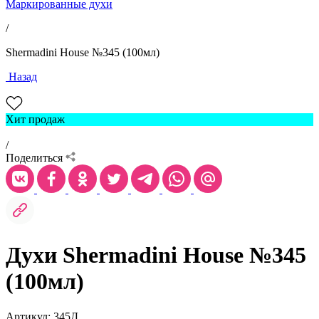
Маркированные духи
/
Shermadini House №345 (100мл)
Назад
Хит продаж
/
Поделиться
Духи Shermadini House №345
(100мл)
Артикул: 345Д