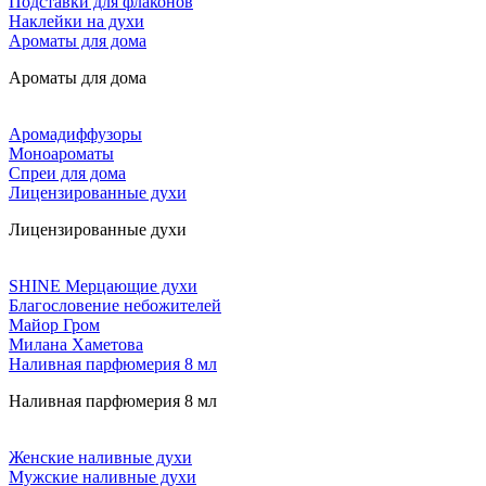
Подставки для флаконов
Наклейки на духи
Ароматы для дома
Ароматы для дома
Аромадиффузоры
Моноароматы
Спреи для дома
Лицензированные духи
Лицензированные духи
SHINE Мерцающие духи
Благословение небожителей
Майор Гром
Милана Хаметова
Наливная парфюмерия 8 мл
Наливная парфюмерия 8 мл
Женские наливные духи
Мужские наливные духи