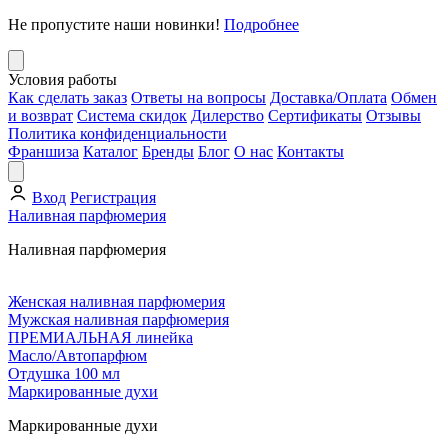
Не пропустите наши новинки!
Подробнее
Условия работы
Как сделать заказ
Ответы на вопросы
Доставка/Оплата
Обмен
и возврат
Система скидок
Дилерство
Сертификаты
Отзывы
Политика конфиденциальности
Франшиза
Каталог
Бренды
Блог
О нас
Контакты
Вход
Регистрация
Наливная парфюмерия
Наливная парфюмерия
Женская наливная парфюмерия
Мужская наливная парфюмерия
ПРЕМИАЛЬНАЯ линейка
Масло/Автопарфюм
Отдушка 100 мл
Маркированные духи
Маркированные духи