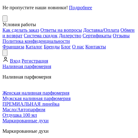
Не пропустите наши новинки!
Подробнее
Условия работы
Как сделать заказ
Ответы на вопросы
Доставка/Оплата
Обмен
и возврат
Система скидок
Дилерство
Сертификаты
Отзывы
Политика конфиденциальности
Франшиза
Каталог
Бренды
Блог
О нас
Контакты
Вход
Регистрация
Наливная парфюмерия
Наливная парфюмерия
Женская наливная парфюмерия
Мужская наливная парфюмерия
ПРЕМИАЛЬНАЯ линейка
Масло/Автопарфюм
Отдушка 100 мл
Маркированные духи
Маркированные духи