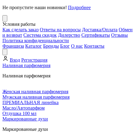
Не пропустите наши новинки!
Подробнее
Условия работы
Как сделать заказ
Ответы на вопросы
Доставка/Оплата
Обмен
и возврат
Система скидок
Дилерство
Сертификаты
Отзывы
Политика конфиденциальности
Франшиза
Каталог
Бренды
Блог
О нас
Контакты
Вход
Регистрация
Наливная парфюмерия
Наливная парфюмерия
Женская наливная парфюмерия
Мужская наливная парфюмерия
ПРЕМИАЛЬНАЯ линейка
Масло/Автопарфюм
Отдушка 100 мл
Маркированные духи
Маркированные духи