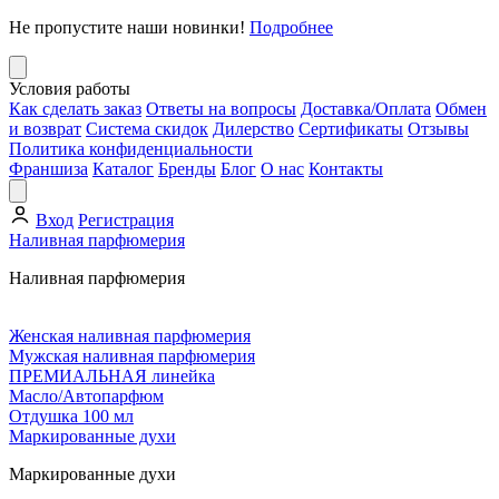
Не пропустите наши новинки!
Подробнее
Условия работы
Как сделать заказ
Ответы на вопросы
Доставка/Оплата
Обмен
и возврат
Система скидок
Дилерство
Сертификаты
Отзывы
Политика конфиденциальности
Франшиза
Каталог
Бренды
Блог
О нас
Контакты
Вход
Регистрация
Наливная парфюмерия
Наливная парфюмерия
Женская наливная парфюмерия
Мужская наливная парфюмерия
ПРЕМИАЛЬНАЯ линейка
Масло/Автопарфюм
Отдушка 100 мл
Маркированные духи
Маркированные духи