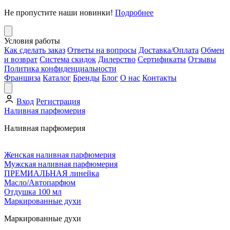
Не пропустите наши новинки!
Подробнее
Условия работы
Как сделать заказ
Ответы на вопросы
Доставка/Оплата
Обмен
и возврат
Система скидок
Дилерство
Сертификаты
Отзывы
Политика конфиденциальности
Франшиза
Каталог
Бренды
Блог
О нас
Контакты
Вход
Регистрация
Наливная парфюмерия
Наливная парфюмерия
Женская наливная парфюмерия
Мужская наливная парфюмерия
ПРЕМИАЛЬНАЯ линейка
Масло/Автопарфюм
Отдушка 100 мл
Маркированные духи
Маркированные духи