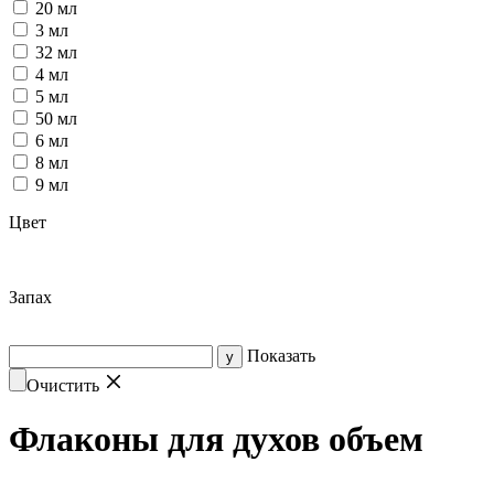
20 мл
3 мл
32 мл
4 мл
5 мл
50 мл
6 мл
8 мл
9 мл
Цвет
Запах
Показать
Очистить
Флаконы для духов объем