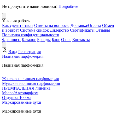
Не пропустите наши новинки!
Подробнее
Условия работы
Как сделать заказ
Ответы на вопросы
Доставка/Оплата
Обмен
и возврат
Система скидок
Дилерство
Сертификаты
Отзывы
Политика конфиденциальности
Франшиза
Каталог
Бренды
Блог
О нас
Контакты
Вход
Регистрация
Наливная парфюмерия
Наливная парфюмерия
Женская наливная парфюмерия
Мужская наливная парфюмерия
ПРЕМИАЛЬНАЯ линейка
Масло/Автопарфюм
Отдушка 100 мл
Маркированные духи
Маркированные духи