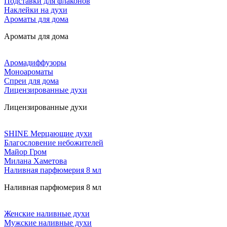
Подставки для флаконов
Наклейки на духи
Ароматы для дома
Ароматы для дома
Аромадиффузоры
Моноароматы
Спреи для дома
Лицензированные духи
Лицензированные духи
SHINE Мерцающие духи
Благословение небожителей
Майор Гром
Милана Хаметова
Наливная парфюмерия 8 мл
Наливная парфюмерия 8 мл
Женские наливные духи
Мужские наливные духи