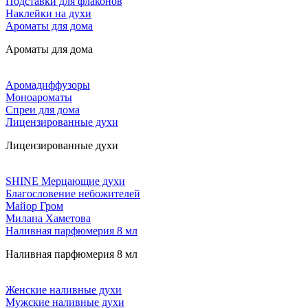
Подставки для флаконов
Наклейки на духи
Ароматы для дома
Ароматы для дома
Аромадиффузоры
Моноароматы
Спреи для дома
Лицензированные духи
Лицензированные духи
SHINE Мерцающие духи
Благословение небожителей
Майор Гром
Милана Хаметова
Наливная парфюмерия 8 мл
Наливная парфюмерия 8 мл
Женские наливные духи
Мужские наливные духи