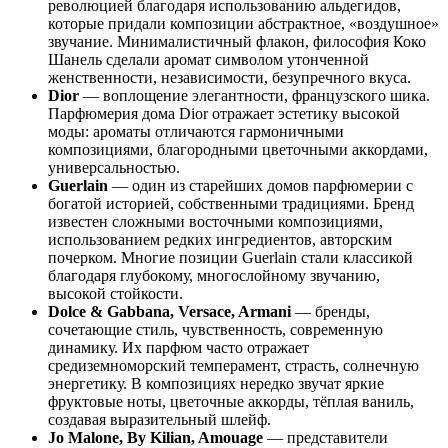
революцией благодаря использованию альдегидов,
которые придали композиции абстрактное, «воздушное»
звучание. Минималистичный флакон, философия Коко
Шанель сделали аромат символом утонченной
женственности, независимости, безупречного вкуса.
Dior
— воплощение элегантности, французского шика.
Парфюмерия дома Dior отражает эстетику высокой
моды: ароматы отличаются гармоничными
композициями, благородными цветочными аккордами,
универсальностью.
Guerlain
— один из старейших домов парфюмерии с
богатой историей, собственными традициями. Бренд
известен сложными восточными композициями,
использованием редких ингредиентов, авторским
почерком. Многие позиции Guerlain стали классикой
благодаря глубокому, многослойному звучанию,
высокой стойкости.
Dolce & Gabbana, Versace, Armani
— бренды,
сочетающие стиль, чувственность, современную
динамику. Их парфюм часто отражает
средиземноморский темперамент, страсть, солнечную
энергетику. В композициях нередко звучат яркие
фруктовые ноты, цветочные аккорды, тёплая ваниль,
создавая выразительный шлейф.
Jo Malone, By Kilian, Amouage
— представители