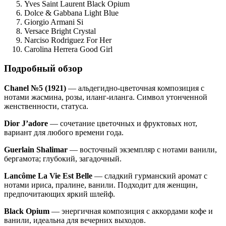
Yves Saint Laurent Black Opium
Dolce & Gabbana Light Blue
Giorgio Armani Si
Versace Bright Crystal
Narciso Rodriguez For Her
Carolina Herrera Good Girl
Подробный обзор
Chanel №5 (1921)
— альдегидно-цветочная композиция с
нотами жасмина, розы, иланг-иланга. Символ утонченной
женственности, статуса.
Dior J’adore
— сочетание цветочных и фруктовых нот,
вариант для любого времени года.
Guerlain Shalimar
— восточный экземпляр с нотами ванили,
бергамота; глубокий, загадочный.
Lancôme La Vie Est Belle
— сладкий гурманский аромат с
нотами ириса, пралине, ванили. Подходит для женщин,
предпочитающих яркий шлейф.
Black Opium
— энергичная композиция с аккордами кофе и
ванили, идеальна для вечерних выходов.