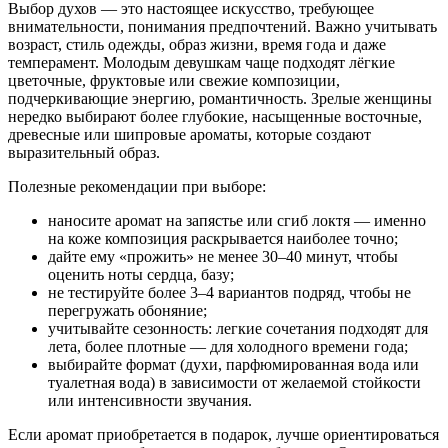
Выбор духов — это настоящее искусство, требующее
внимательности, понимания предпочтений. Важно учитывать
возраст, стиль одежды, образ жизни, время года и даже
темперамент. Молодым девушкам чаще подходят лёгкие
цветочные, фруктовые или свежие композиции,
подчеркивающие энергию, романтичность. Зрелые женщины
нередко выбирают более глубокие, насыщенные восточные,
древесные или шипровые ароматы, которые создают
выразительный образ.
Полезные рекомендации при выборе:
наносите аромат на запястье или сгиб локтя — именно
на коже композиция раскрывается наиболее точно;
дайте ему «прожить» не менее 30–40 минут, чтобы
оценить ноты сердца, базу;
не тестируйте более 3–4 вариантов подряд, чтобы не
перегружать обоняние;
учитывайте сезонность: легкие сочетания подходят для
лета, более плотные — для холодного времени года;
выбирайте формат (духи, парфюмированная вода или
туалетная вода) в зависимости от желаемой стойкости
или интенсивности звучания.
Если аромат приобретается в подарок, лучше ориентироваться