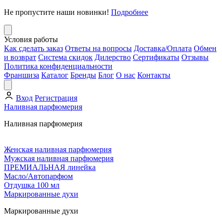
Не пропустите наши новинки!
Подробнее
Условия работы
Как сделать заказ
Ответы на вопросы
Доставка/Оплата
Обмен
и возврат
Система скидок
Дилерство
Сертификаты
Отзывы
Политика конфиденциальности
Франшиза
Каталог
Бренды
Блог
О нас
Контакты
Вход
Регистрация
Наливная парфюмерия
Наливная парфюмерия
Женская наливная парфюмерия
Мужская наливная парфюмерия
ПРЕМИАЛЬНАЯ линейка
Масло/Автопарфюм
Отдушка 100 мл
Маркированные духи
Маркированные духи