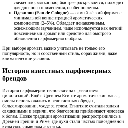
свежестью, мягкостью, быстрее раскрывается, подходит
для дневного применения, особенно летом.
Одеколон (Eau de Cologne)
— самый лёгкий формат с
минимальной концентрацией ароматических
компонентов (2–5%). Обладает ненавязчивым,
освежающим звучанием, чаще используется как легкий
повседневный аромат или средство для быстрого
обновления парфюмерного образа.
При выборе аромата важно учитывать не только его
популярность, но и собственный стиль, образ жизни, даже
климатические условия.
История известных парфюмерных
брендов
История парфюмерии тесно связана с развитием
цивилизаций. Ещё в Древнем Египте ароматические масла,
смолы использовались в религиозных обрядах,
бальзамировании, уходе за телом. Египтяне считали запахи
священными и верили, что благовония приближают человека
к богам. Позже традиции ароматизации распространились в
Древней Греции и Риме, где духи стали частью повседневной
культуры, символом достатка.