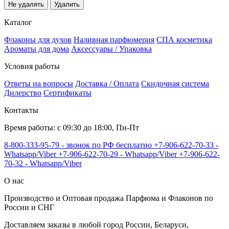
Не удалять
Удалить
Каталог
Флаконы для духов
Наливная парфюмерия
СПА косметика
Ароматы для дома
Аксессуары / Упаковка
Условия работы
Ответы на вопросы
Доставка / Оплата
Скидочная система
Дилерство
Сертификаты
Контакты
Время работы: с 09:30 до 18:00, Пн-Пт
8-800-333-95-79 - звонок по РФ бесплатно
+7-906-622-70-33 -
Whatsapp/Viber
+7-906-622-70-29 - Whatsapp/Viber
+7-906-622-
70-32 - Whatsapp/Viber
О нас
Производство и Оптовая продажа Парфюма и Флаконов по
России и СНГ
Доставляем заказы в любой город России, Беларуси,