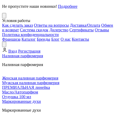
Не пропустите наши новинки!
Подробнее
Условия работы
Как сделать заказ
Ответы на вопросы
Доставка/Оплата
Обмен
и возврат
Система скидок
Дилерство
Сертификаты
Отзывы
Политика конфиденциальности
Франшиза
Каталог
Бренды
Блог
О нас
Контакты
Вход
Регистрация
Наливная парфюмерия
Наливная парфюмерия
Женская наливная парфюмерия
Мужская наливная парфюмерия
ПРЕМИАЛЬНАЯ линейка
Масло/Автопарфюм
Отдушка 100 мл
Маркированные духи
Маркированные духи